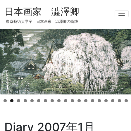
日本画家 澁澤卿
ナ
東京藝術大学卒 日本画家 澁澤卿の軌跡
Diary 2007年1月