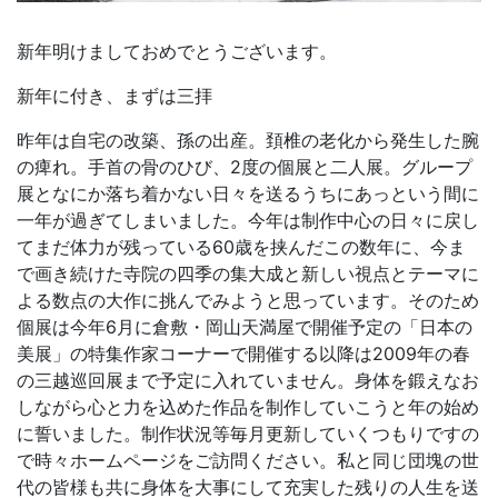
新年明けましておめでとうございます。
新年に付き、まずは三拝
昨年は自宅の改築、孫の出産。頚椎の老化から発生した腕
の痺れ。手首の骨のひび、2度の個展と二人展。グループ
展となにか落ち着かない日々を送るうちにあっという間に
一年が過ぎてしまいました。今年は制作中心の日々に戻し
てまだ体力が残っている60歳を挟んだこの数年に、今ま
で画き続けた寺院の四季の集大成と新しい視点とテーマに
よる数点の大作に挑んでみようと思っています。そのため
個展は今年6月に倉敷・岡山天満屋で開催予定の「日本の
美展」の特集作家コーナーで開催する以降は2009年の春
の三越巡回展まで予定に入れていません。身体を鍛えなお
しながら心と力を込めた作品を制作していこうと年の始め
に誓いました。制作状況等毎月更新していくつもりですの
で時々ホームページをご訪問ください。私と同じ団塊の世
代の皆様も共に身体を大事にして充実した残りの人生を送