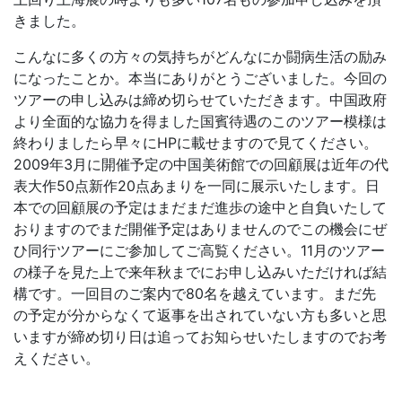
きました。
こんなに多くの方々の気持ちがどんなにか闘病生活の励み
になったことか。本当にありがとうございました。今回の
ツアーの申し込みは締め切らせていただきます。中国政府
より全面的な協力を得ました国賓待遇のこのツアー模様は
終わりましたら早々にHPに載せますので見てください。
2009年3月に開催予定の中国美術館での回顧展は近年の代
表大作50点新作20点あまりを一同に展示いたします。日
本での回顧展の予定はまだまだ進歩の途中と自負いたして
おりますのでまだ開催予定はありませんのでこの機会にぜ
ひ同行ツアーにご参加してご高覧ください。11月のツアー
の様子を見た上で来年秋までにお申し込みいただければ結
構です。一回目のご案内で80名を越えています。まだ先
の予定が分からなくて返事を出されていない方も多いと思
いますが締め切り日は追ってお知らせいたしますのでお考
えください。