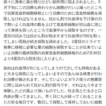
徐々に身体に薬が残りひどい副作用に悩まされました。5
月下旬にこの治療も終わりがん細胞がだいぶ減ったところ
で自家造血幹細胞移植という治療のために造血幹細胞を採
取しなければなりません。抗がん剤で白血球を下げ薬の力
で勢いよく白血球の数を上げて造血幹細胞が沢山血に混じ
って身体を回ったところで血液中から採取するのです。一
度目の試みでは抗がん剤が効きすぎて白血球が100を割っ
てしまい高熱が続き採取を諦めました。2度目のトライで
無事に移植に必要な量の細胞を採取することが出来ていよ
いよ治療の最終段階の自家造血幹細胞移植のため7月30日
より4度目の入院生活に入りました。
始めは白血球が0になってしまうので少しでも持病がある
と大きな病気になってしまいますのであらゆる検査が行わ
れ治療が施されます。そしていよいよガラス張りの無菌室
に閉じ込められて抗がん剤の投与です。それはもう今まで
体験したどの薬より強いものでした。吐き気とだるさと口
内炎が襲ってきました。早く日にちが経ってくれることを
ただ祈る毎日です。数日して採取して保存しておいた細胞