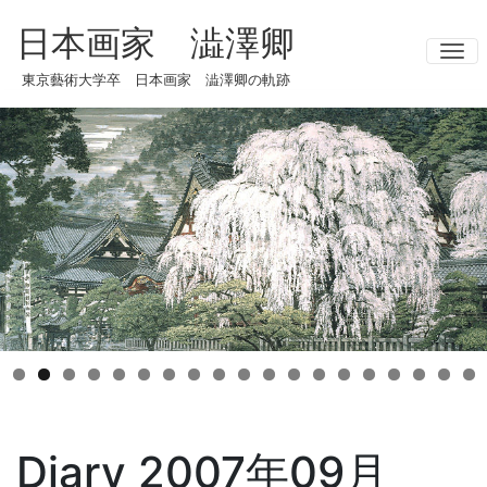
日本画家 澁澤卿
ナ
東京藝術大学卒 日本画家 澁澤卿の軌跡
Diary 2007年09月