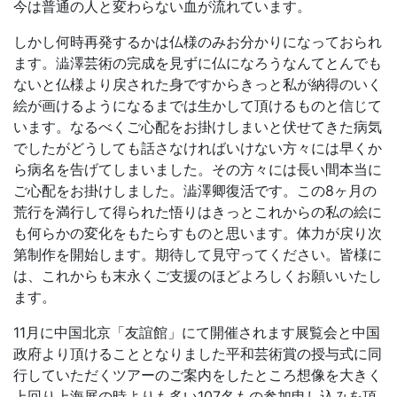
今は普通の人と変わらない血が流れています。
しかし何時再発するかは仏様のみお分かりになっておられ
ます。澁澤芸術の完成を見ずに仏になろうなんてとんでも
ないと仏様より戻された身ですからきっと私が納得のいく
絵が画けるようになるまでは生かして頂けるものと信じて
います。なるべくご心配をお掛けしまいと伏せてきた病気
でしたがどうしても話さなければいけない方々には早くか
ら病名を告げてしまいました。その方々には長い間本当に
ご心配をお掛けしました。澁澤卿復活です。この8ヶ月の
荒行を満行して得られた悟りはきっとこれからの私の絵に
も何らかの変化をもたらすものと思います。体力が戻り次
第制作を開始します。期待して見守ってください。皆様に
は、これからも末永くご支援のほどよろしくお願いいたし
ます。
11月に中国北京「友誼館」にて開催されます展覧会と中国
政府より頂けることとなりました平和芸術賞の授与式に同
行していただくツアーのご案内をしたところ想像を大きく
上回り上海展の時よりも多い107名もの参加申し込みを頂