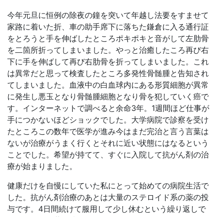
今年元旦に恒例の除夜の鐘を突いて年越し法要をすませて
家路に着いた折、車の助手席下に落ちた鎌倉に入る通行証
をとろうと手を伸ばしたところポキポキと音がして左肋骨
を二箇所折ってしまいました。やっと治癒したころ再び右
下に手を伸ばして再び右肋骨を折ってしまいました。これ
は異常だと思って検査したところ多発性骨髄腫と告知され
てしまいました。血液中の白血球内にある形質細胞が異常
に発生し悪玉となり骨髄腫細胞となり骨を犯していく癌で
す。インターネットで調べると余命3年。1週間ほど仕事が
手につかないほどショックでした。大学病院で診察を受け
たところこの数年で医学が進み今はまだ完治と言う言葉は
ないが治療がうまく行くとそれに近い状態にはなるという
ことでした。希望が持てて、すぐに入院して抗がん剤の治
療が始まりました。
健康だけを自慢にしていた私にとって始めての病院生活で
した。抗がん剤治療のあとは大量のステロイド系の薬の投
与です。4日間続けて服用して少し休むという繰り返しで