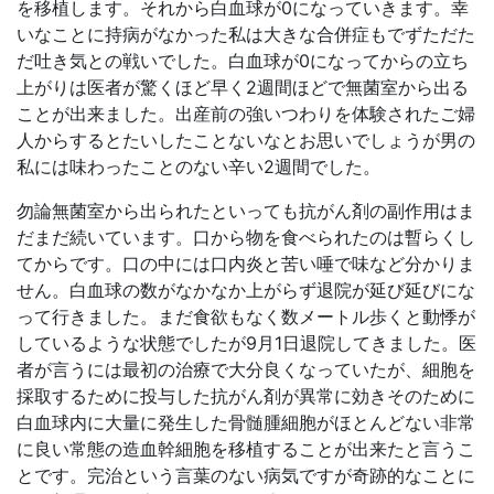
を移植します。それから白血球が0になっていきます。幸
いなことに持病がなかった私は大きな合併症もでずただた
だ吐き気との戦いでした。白血球が0になってからの立ち
上がりは医者が驚くほど早く2週間ほどで無菌室から出る
ことが出来ました。出産前の強いつわりを体験されたご婦
人からするとたいしたことないなとお思いでしょうが男の
私には味わったことのない辛い2週間でした。
勿論無菌室から出られたといっても抗がん剤の副作用はま
だまだ続いています。口から物を食べられたのは暫らくし
てからです。口の中には口内炎と苦い唾で味など分かりま
せん。白血球の数がなかなか上がらず退院が延び延びにな
って行きました。まだ食欲もなく数メートル歩くと動悸が
しているような状態でしたが9月1日退院してきました。医
者が言うには最初の治療で大分良くなっていたが、細胞を
採取するために投与した抗がん剤が異常に効きそのために
白血球内に大量に発生した骨髄腫細胞がほとんどない非常
に良い常態の造血幹細胞を移植することが出来たと言うこ
とです。完治という言葉のない病気ですが奇跡的なことに