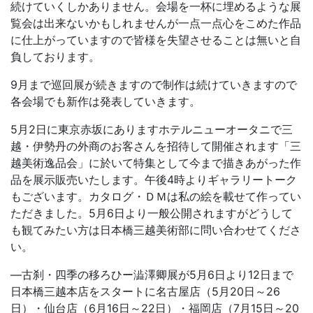
続けていくしかありません。会場を一杯に埋めるような展
覧会は出来ないかもしれませんが一点一点心をこめた作品
に仕上がっていますので皆様を失望させることは無いと自
負しております。
9月まで巡回展が続きますので制作は続けていきますので
各会場でも新作は発表していきます。
5月2日に東京赤坂にありますホテルニューオータニで三
越・伊勢丹の外商のお客さんを招待して開催されます「三
越美術逸品会」に於いて特集として今まで描きあがった作
品を展示販売いたします。午後4時よりギャラリートーク
もございます。カタログ・ＤＭは私の絵を載せて作ってい
ただきました。5月6日より一般公開されますがどうして
も観てみたい方は日本橋三越美術部に問い合わせてくださ
い。
―古刹・四季の移ろひー澁澤卿展が5月6日より12日まで
日本橋三越本店をスタートに名古屋店（5月20日～26
日）・仙台店（6月16日～22日）・福岡店（7月15日～20