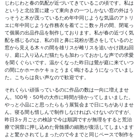
じわじわと春の気配が近づいてきているこの頃です。私は
というと北位置に建って東向きの一つしかない窓の外はう
っそうと木が茂っているため年中同じような気温のアトリ
エに年中同じような作務衣を着てここ数ヶ月の間、閉篭っ
て個展の出品作品を制作しております。私が春の近づく気
配を感じるのは、私の目と鼻に花粉が悪さをしているのと
窓から見える木々の間を雄リスが雌リスを追いかけ跳ね回
り、庭に入り込んだ猫たちも加わっておかしな声での求愛
を聞くぐらいです。温かくなった昨日は鶯が庭に来ていつ
の間にかホーホケキョとうまく鳴けるようになっていまし
た。こちらは良い声なので歓迎です。
それくらい頑張っているのに作品の数は一向に増えませ
ん。100号・50号の大作に時間が掛かってしまいました。
やっと小品にと思ったらもう展覧会まで日にちがありませ
ん。寝る間も惜しんで制作しなければいけないのですが、
昨日3ヶ月ごとの検診で今は順調ですが無理をすると荒治
療で洞窟に押し込めた骨髄腫の細胞が復活してしまいます
よと驚かされてしまったので今までと同じペースで制作を