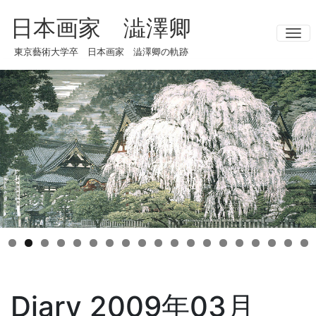
日本画家 澁澤卿
ナ
東京藝術大学卒 日本画家 澁澤卿の軌跡
Diary 2009年03月