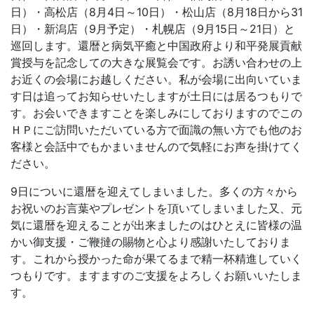
日）・高松店（8月4日～10日）・松山店（8月18日から31
日）・新潟店（9月予定）・札幌店（9月15日～21日）と
巡回します。還暦と病気平癒と中国政府より和平発展貢献
賞授与を記念しての大きな展覧会です。お誘い合わせの上
お近くの会場にお越しください。私が会場に出向いていま
す日は追ってお知らせいたしますが土日には居るつもりで
す。お会いできますことを楽しみにしておりますのでこの
ＨＰにご訪問いただいている方で面識の無い方でも他のお
客様と会話中でもかまいませんので気軽にお声を掛けてく
ださい。
9日についに還暦を迎えてしまいました。多くの方々から
お祝いのお言葉やプレゼントを頂いてしまいました又、元
気に還暦を迎えることが出来ましたのはひとえに皆様の温
かい御支援・ご鞭撻の賜物と心より感謝いたしておりま
す。これから授かった命が果てるまで精一杯精進していく
つもりです。ますますのご支援をよろしくお願いいたしま
す。