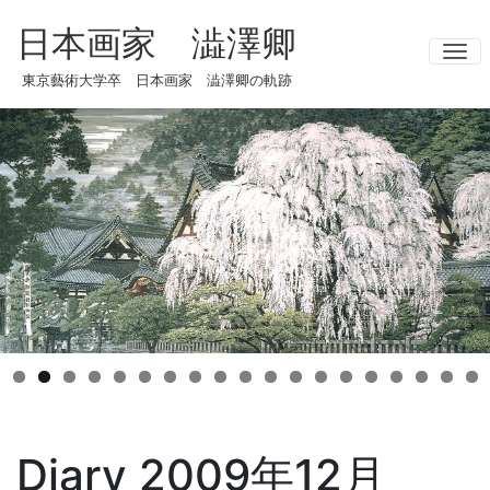
日本画家 澁澤卿
ナ
東京藝術大学卒 日本画家 澁澤卿の軌跡
Diary 2009年12月