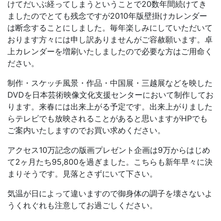
けてだいぶ経ってしまうということで20数年間続けてき
ましたのでとても残念ですが2010年版壁掛けカレンダー
は断念することにしました。毎年楽しみにしていただいて
おります方々には申し訳ありませんがご容赦願います。卓
上カレンダーを増刷いたしましたので必要な方はご用命く
ださい。
制作・スケッチ風景・作品・中国展・三越展などを映した
DVDを日本芸術映像文化支援センターにおいて制作してお
ります。来春には出来上がる予定です。出来上がりました
らテレビでも放映されることがあると思いますがHPでも
ご案内いたしますのでお買い求めください。
アクセス10万記念の版画プレゼント企画は9万からはじめ
て2ヶ月たち95,800を過ぎました。こちらも新年早々に決
まりそうです。見落とさずにいて下さい。
気温が日によって違いますので御身体の調子を壊さないよ
うくれぐれも注意してお過ごしください。