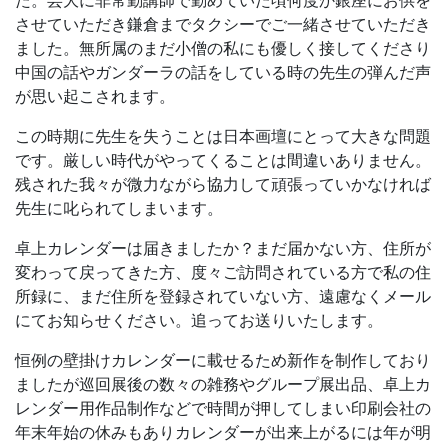
た。芸大に非常勤講師で勤めていた頃何度か銀座にお供を
させていただき鎌倉までタクシーでご一緒させていただき
ました。無所属のまだ小僧の私にも優しく接してくださり
中国の話やガンダーラの話をしている時の先生の弾んだ声
が思い起こされます。
この時期に先生を失うことは日本画壇にとって大きな問題
です。厳しい時代がやってくることは間違いありません。
残された我々が微力ながら協力して頑張っていかなければ
先生に叱られてしまいます。
卓上カレンダーは届きましたか？まだ届かない方、住所が
変わって戻ってきた方、度々ご訪問されている方で私の住
所録に、まだ住所を登録されていない方、遠慮なくメール
にてお知らせください。追ってお送りいたします。
恒例の壁掛けカレンダーに載せるため新作を制作しており
ましたが巡回展後の数々の雑務やグループ展出品、卓上カ
レンダー用作品制作などで時間が押してしまい印刷会社の
年末年始の休みもありカレンダーが出来上がるには年が明