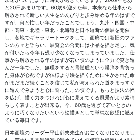
加速がついたように時間が過ぎていきます。2009年もあ
と20日あまりです。60歳を迎えた年、本来なら仕事から
解放されて新しい人生をのんびりと歩み始める年のはずで
すが、何と忙しい年だったことでしょう。九州・四国・中
部・関東・北陸・東北・北海道と日本縦断の個展を開催
し、各地でギャラリートークをして、画廊では新旧のファ
ンの方々と語らい、展覧会の合間には小品を描き足し、気
が付いたら今年も残り少なくなってしまっていました。仕
事から解放される年のはずが若い頃のように全力で突き進
んだ一年でした。無理をすると骨髄腫という爆弾を背負っ
た身体が心配ですが仏様より絵を描くために生かされた命
がまだまだ続くことを信じて私が与えられた道をまっすぐ
に進んでみようと心に誓ったこの頃です。もっと技法の幅
を広げ、描く力をつければ心に見えてくる風景がより素晴
らしく表すことが出来る。今、60歳を過ぎて若いときの
ように巧くなりたいという絵描きとして単純な欲望に燃え
ている毎日です。
日本画壇のリーダー平山郁夫先生がお亡くなりになりまし