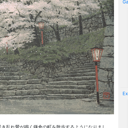
Ga
Ex
咲き乱れ鶯が鳴く鎌倉の町を散歩するようになりまし