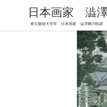
日本画家 澁
東京藝術大学卒 日本画家 澁澤卿の軌跡