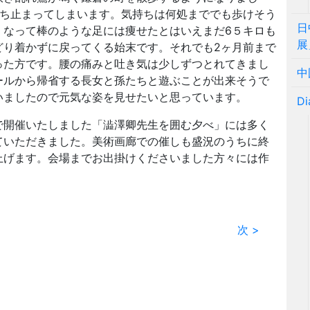
立ち止まってしまいます。気持ちは何処まででも歩けそう
日
くなって棒のような足には痩せたとはいえまだ6５キロも
展
どり着かずに戻ってくる始末です。それでも2ヶ月前まで
った方です。腰の痛みと吐き気は少しずつとれてきまし
中
ールから帰省する長女と孫たちと遊ぶことが出来そうで
いましたので元気な姿を見せたいと思っています。
Di
で開催いたしました「澁澤卿先生を囲む夕べ」には多く
ていただきました。美術画廊での催しも盛況のうちに終
上げます。会場までお出掛けくださいました方々には作
。
次 >