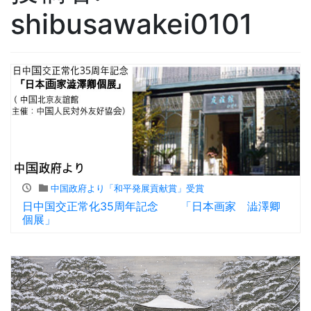
shibusawakei0101
中国政府より「和平発展貢献賞」受賞
日中国交正常化35周年記念 「日本画家 澁澤卿
個展」