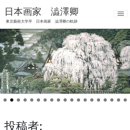
日本画家 澁澤卿
ナ
東京藝術大学卒 日本画家 澁澤卿の軌跡
投稿者: